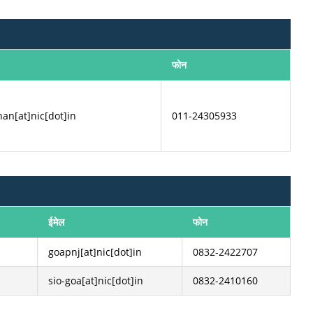
फोन
an[at]nic[dot]in
011-24305933
ईमेल
फोन
goapnj[at]nic[dot]in
0832-2422707
sio-goa[at]nic[dot]in
0832-2410160