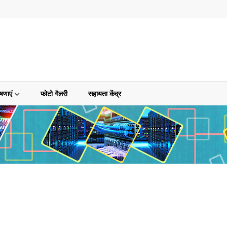
षणाएं
फोटो गैलरी
सहायता केंद्र